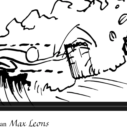
van
Max Leons